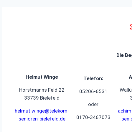
Die Be
Helmut Winge
A
Telefon:
Horstmanns Feld 22
Wall
05206-6531
33739 Bielefeld
oder
helmut.winge@telekom-
achim
0170-3467073
senioren-bielefeld.de
seni