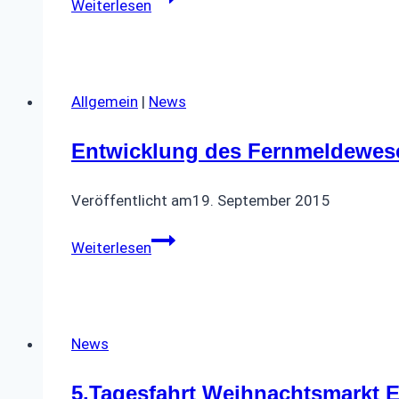
Weiterlesen
vor
falschen
Microsoft-
Mitarbeitern“
Allgemein
|
News
Entwicklung des Fernmeldewes
Veröffentlicht am
19. September 2015
Entwicklung
Weiterlesen
des
Fernmeldewesens
News
5.Tagesfahrt Weihnachtsmarkt 