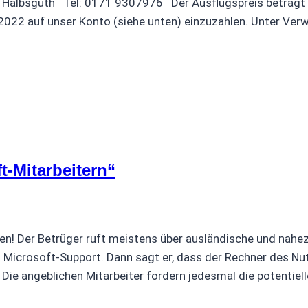
albsguth Tel: 0171 9307976 Der Ausflugspreis beträgt 49
.2022 auf unser Konto (siehe unten) einzuzahlen. Unter Ve
t-Mitarbeitern“
gen! Der Betrüger ruft meistens über ausländische und nah
Microsoft-Support. Dann sagt er, dass der Rechner des Nutz
ie angeblichen Mitarbeiter fordern jedesmal die potentiel