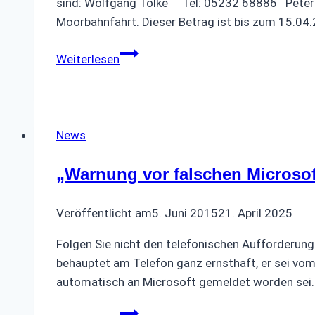
sind: Wolfgang Tölke Tel: 05232 68886 Peter H
Moorbahnfahrt. Dieser Betrag ist bis zum 15.04
Erste
Weiterlesen
Tagesfahrt
2024
News
„Warnung vor falschen Microsof
Veröffentlicht am
5. Juni 2015
21. April 2025
Folgen Sie nicht den telefonischen Aufforderun
behauptet am Telefon ganz ernsthaft, er sei vom 
automatisch an Microsoft gemeldet worden sei. D
„Warnung