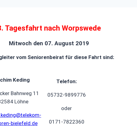
3. Tagesfahrt nach Worpswede
Mitwoch den 07. August 2019
gleiter vom Seniorenbeirat für diese Fahrt sind:
chim Keding
Telefon:
ücker Bahnweg 11
05732-9899776
32584 Löhne
oder
.keding@telekom-
0171-7822360
oren-bielefeld.de