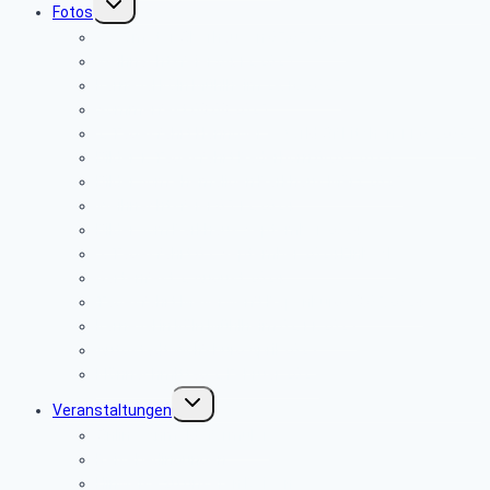
Fotos
umschalten
Gasometer Oberhausen 07.07.2026
Weihnachtsfeier 04.12.2025
Karneval Köln Mühlheim 29.10.2025
Sommerfest 08.08.2025
2. Tagesfahrt Hannover – World Of Kitchen 11.06.2025
Bilder 1. Tagesfahrt Paderborn 06.05.2025
Bilder vom ehemaligen Parkhaus März 2025
Weihnachtsfeier 05.12.2024
Bilder vom Parkhaus September 2024
3. Tagesfahrt 03. September 2024 Einbeck
Gartenfest 2. August 2024
Tagesfahrt Meyerwerft Papenburg 08.05.2024
Karneval in Köln Mühlheim 02.11.2023
Autostadt Wolfsburg April 2023
Klönnachmittag 2. Februar 2023
Untermenü
Veranstaltungen
umschalten
Online-Anmeldeformular
Reisebedingungen
Hinweise zu unseren Reisen