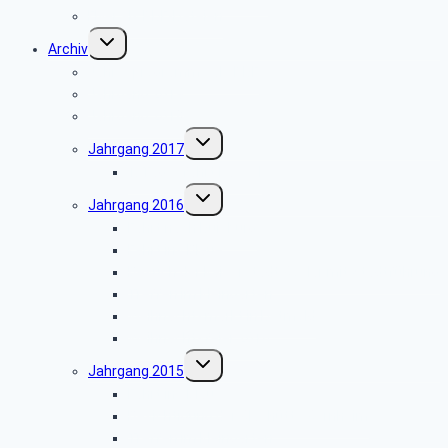
Flyer als PDF-Dateien
Untermenü
Archiv
umschalten
Jahresprogramme als PDF
Jahrgang 2019
Jahrgang 2018
Untermenü
Jahrgang 2017
umschalten
1. Tagesfahrt Kassel
Untermenü
Jahrgang 2016
umschalten
Fahrt nach Duisburg
Fahrt ins Blaue
Besuch der Kaiserstadt Goslar mit Stadtführung
Treffen im Kleingarten
Weihnachtsmarkt in Detmold
Weihnachtsfeier 2016
Untermenü
Jahrgang 2015
umschalten
Fahrt ins Blaue
Besichtigung der Glashütte Gernheim
Treffen im Kleingarten