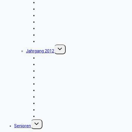
Viessmann
Stadtführung in Braunschweig
Fahrt ins Blaue
NDR in Hannover I
NDR in Hannover II
Freilichtmuseum
Weihnachtsfeier
Untermenü
Jahrgang 2012
umschalten
Flyer als PDF-Dateien
Klönnachmittag
Firmenbesichtigung: „CLAAS”
Fahrt nach Lüneburg
Oldenburg und Zwischenahner Meer
Frühlingsfest
Fahrt ins Blaue
Firmenbesichtigung: „Oldemeier-Moden”
Weihnachtsmarkt in Dortmund
Weihnachtsfeier der Ehemaligen
Untermenü
Senioren
umschalten