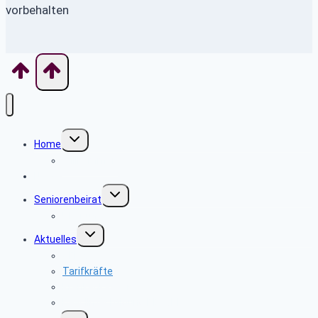
vorbehalten
Untermenü
Home
umschalten
Willkommen
News
Untermenü
Seniorenbeirat
umschalten
Über uns
Untermenü
Aktuelles
umschalten
SEPA
Tarifkräfte
Krankenkassen
Bevollmächtigung PBeaKK
Untermenü