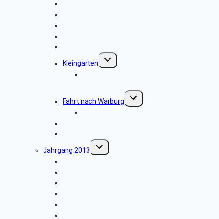
Flyer als PDF-Dateien
Klönnachmittag
STIEBEL ELTRON
Röntgenmuseum
Fahrt ins Blaue
Untermenü
Kleingarten
umschalten
Bildergalerie „Sommerfest in der
Kleingartenanlage“
Untermenü
Fahrt nach Warburg
umschalten
Bildergalerie „Fahrt nach Warburg“
Moorbahn in Ströhen
Weihnachtsfeier
Untermenü
Jahrgang 2013
umschalten
Flyer als PDF-Dateien
Klönnachmittag
Viessmann
Stadtführung in Braunschweig
Fahrt ins Blaue
NDR in Hannover I