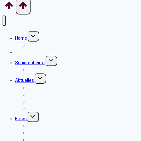
Untermenü
Home
umschalten
Willkommen
News
Untermenü
Seniorenbeirat
umschalten
Über uns
Untermenü
Aktuelles
umschalten
SEPA
Tarifkräfte
Krankenkassen
Bevollmächtigung PBeaKK
Untermenü
Fotos
umschalten
Gasometer Oberhausen 07.07.2026
Weihnachtsfeier 04.12.2025
Karneval Köln Mühlheim 29.10.2025