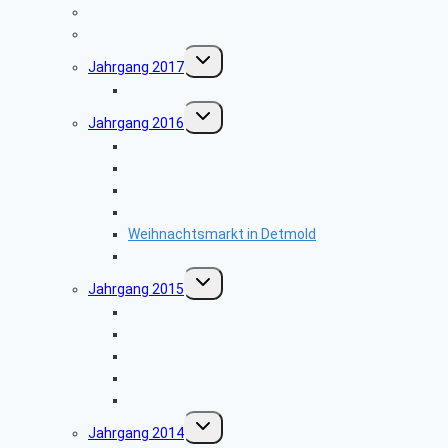
Jahrgang 2019
Jahrgang 2018
Untermenü
Jahrgang 2017
umschalten
1. Tagesfahrt Kassel
Untermenü
Jahrgang 2016
umschalten
Fahrt nach Duisburg
Fahrt ins Blaue
Besuch der Kaiserstadt Goslar mit Stadtführung
Treffen im Kleingarten
Weihnachtsmarkt in Detmold
Weihnachtsfeier 2016
Untermenü
Jahrgang 2015
umschalten
Fahrt ins Blaue
Besichtigung der Glashütte Gernheim
Treffen im Kleingarten
Fahrt in die Dom- und Kaiserstadt Fritzlar
Besuch des Weihnachtsmarktes
Untermenü
Jahrgang 2014
umschalten