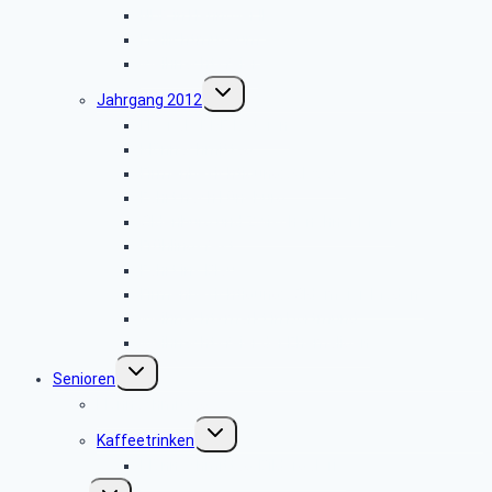
NDR in Hannover II
Freilichtmuseum
Weihnachtsfeier
Untermenü
Jahrgang 2012
umschalten
Flyer als PDF-Dateien
Klönnachmittag
Firmenbesichtigung: „CLAAS”
Fahrt nach Lüneburg
Oldenburg und Zwischenahner Meer
Frühlingsfest
Fahrt ins Blaue
Firmenbesichtigung: „Oldemeier-Moden”
Weihnachtsmarkt in Dortmund
Weihnachtsfeier der Ehemaligen
Untermenü
Senioren
umschalten
Klönnachmittag
Untermenü
Kaffeetrinken
umschalten
Klönnachmittag-Bildergalerie
Untermenü