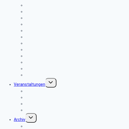
Sommerfest 08.08.2025
2. Tagesfahrt Hannover – World Of Kitchen 11.06.2025
Bilder 1. Tagesfahrt Paderborn 06.05.2025
Bilder vom ehemaligen Parkhaus März 2025
Weihnachtsfeier 05.12.2024
Bilder vom Parkhaus September 2024
3. Tagesfahrt 03. September 2024 Einbeck
Gartenfest 2. August 2024
Tagesfahrt Meyerwerft Papenburg 08.05.2024
Karneval in Köln Mühlheim 02.11.2023
Autostadt Wolfsburg April 2023
Klönnachmittag 2. Februar 2023
Untermenü
Veranstaltungen
umschalten
Online-Anmeldeformular
Reisebedingungen
Hinweise zu unseren Reisen
Flyer als PDF-Dateien
Untermenü
Archiv
umschalten
Jahresprogramme als PDF