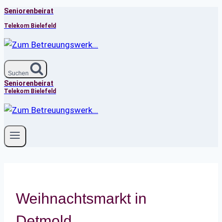
Seniorenbeirat
Zum
Inhalt
Telekom Bielefeld
springen
Suchen
Seniorenbeirat
Telekom Bielefeld
Weihnachtsmarkt in
Detmold