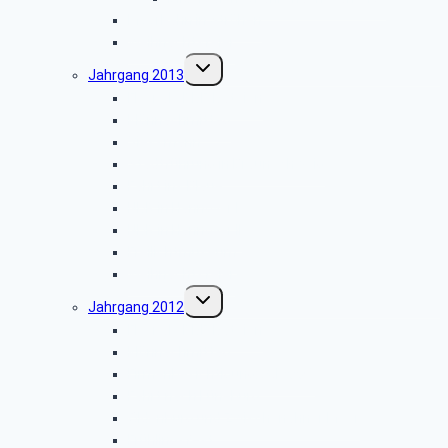
Moorbahn in Ströhen
Weihnachtsfeier
Untermenü
Jahrgang 2013
umschalten
Flyer als PDF-Dateien
Klönnachmittag
Viessmann
Stadtführung in Braunschweig
Fahrt ins Blaue
NDR in Hannover I
NDR in Hannover II
Freilichtmuseum
Weihnachtsfeier
Untermenü
Jahrgang 2012
umschalten
Flyer als PDF-Dateien
Klönnachmittag
Firmenbesichtigung: „CLAAS”
Fahrt nach Lüneburg
Oldenburg und Zwischenahner Meer
Frühlingsfest